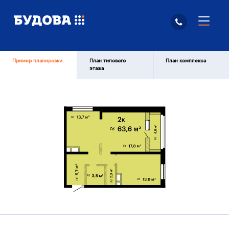
Пример планировки
План типового
План комплекса
этажа