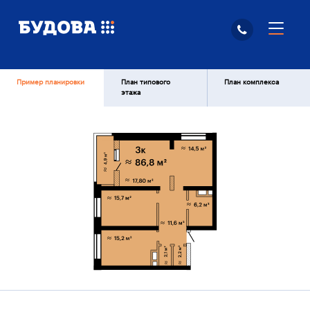
Пример планировки
План типового
План комплекса
этажа