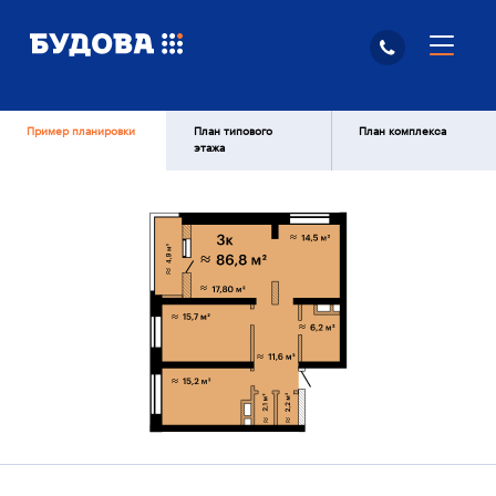
Пример планировки
План типового
План комплекса
этажа