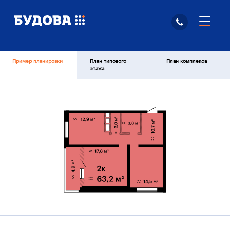
Пример планировки
План типового
План комплекса
этажа