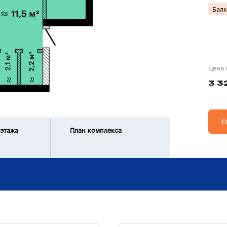
Бал
Цена 
3 3
О
 этажа
План комплекса