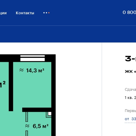
0 800
ции
Контакты
Как купить
Блог
Бизнесу
3
ЖК «
Сдач
1 кв. 
Первы
от 33