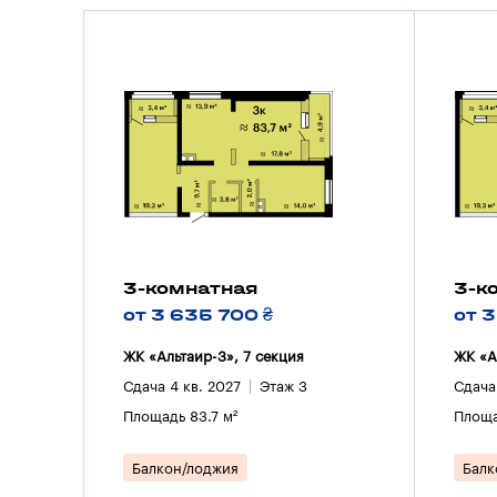
3-комнатная
3-к
от 3 635 700 ₴
от 
ЖК «Альтаир-3», 7 секция
ЖК «А
Сдача 4 кв. 2027
Этаж 3
Сдача
Площадь 83.7 м²
Площа
Балкон/лоджия
Балк