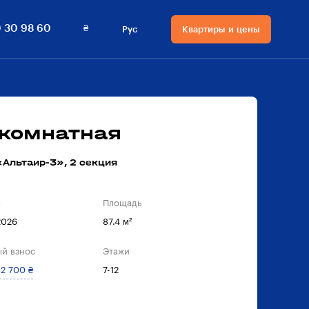
₴
 30 98 60
Рус
Квартиры и цены
Язык сайта
Валюта на сайте
Русский
₴ Гривны
Українська
$ Доллары
-комнатная
Альтаир-3», 2 секция
а
Площадь
2026
87.4 м²
й взнос
Этажи
2 700 ₴
7-12