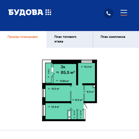
Пример планировки
План типового
План комплекса
этажа