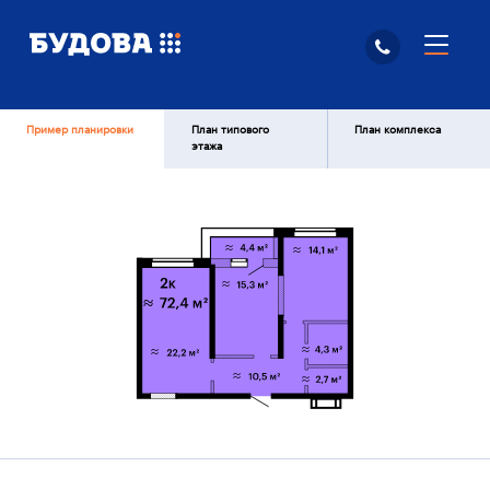
Пример планировки
План типового
План комплекса
этажа