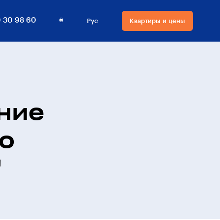
₴
 30 98 60
Рус
Квартиры и цены
Язык сайта
Валюта на сайте
Русский
₴ Гривны
Українська
$ Доллары
ние
о
"