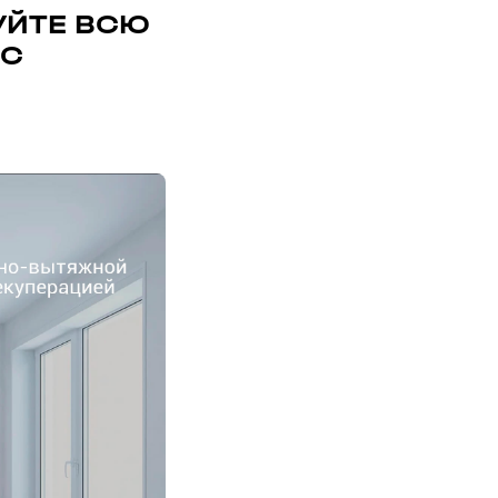
УЙТЕ ВСЮ
 С