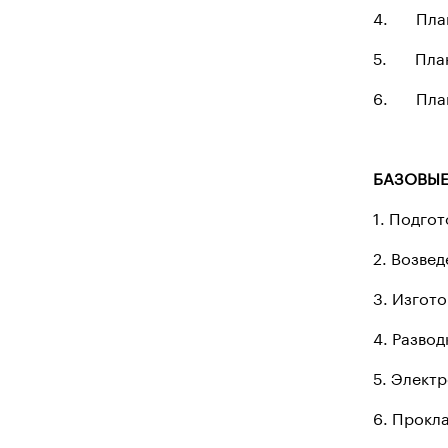
4. План
5. План 
6. План 
БАЗОВЫЕ
1. Подго
2. Возве
3. Изгот
4. Разво
5. Элект
6. Прокл