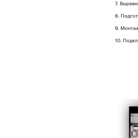
7. Вырав
8. Подго
9. Монта
10. Подк