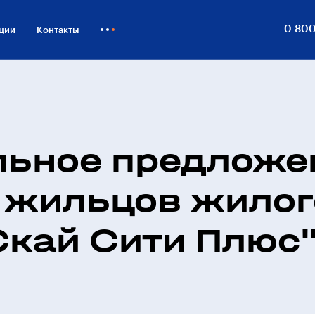
0 800
ции
Контакты
Как купить
Блог
Бизнесу
льное предложе
 жильцов жилог
Скай Сити Плюс