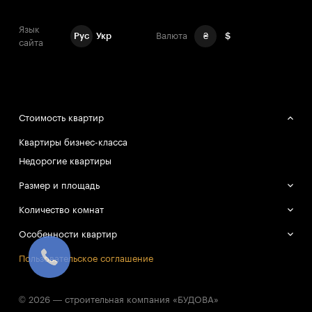
Язык
Рус
Укр
Валюта
₴
$
сайта
Стоимость квартир
Квартиры бизнес-класса
Недорогие квартиры
Размер и площадь
Большие квартиры
Количество комнат
Маленькие квартиры
Однокомнатные квартиры
Особенности квартир
Двухкомнатные квартиры
Смарт-квартиры
Пользовательское соглашение
Трёхкомнатные квартиры
© 2026 — строительная компания «БУДОВА»