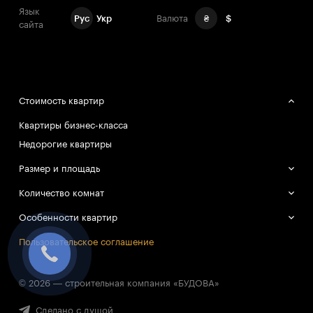
Язык
Рус
Укр
Валюта
₴
$
сайта
Стоимость квартир
Квартиры бизнес-класса
Недорогие квартиры
Размер и площадь
Большие квартиры
Количество комнат
Маленькие квартиры
Однокомнатные квартиры
Особенности квартир
Двухкомнатные квартиры
Смарт-квартиры
Пользовательское соглашение
Трёхкомнатные квартиры
© 2026 — строительная компания «БУДОВА»
Сделано с душой