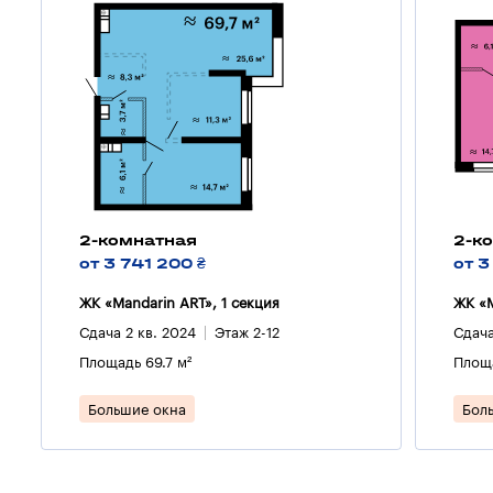
2-комнатная
2-к
от 3 741 200 ₴
от 3
ЖК «Mandarin ART», 1 секция
ЖК «M
Сдача 2 кв. 2024
Этаж 2-12
Сдача
Площадь 69.7 м²
Площа
Большие окна
Бол