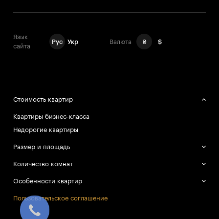
Язык
Рус
Укр
Валюта
₴
$
сайта
Стоимость квартир
Квартиры бизнес-класса
Недорогие квартиры
Размер и площадь
Большие квартиры
Количество комнат
Маленькие квартиры
Однокомнатные квартиры
Особенности квартир
Двухкомнатные квартиры
Смарт-квартиры
Пользовательское соглашение
Трёхкомнатные квартиры