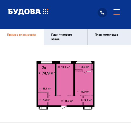
Пример планировки
План типового
План комплекса
этажа