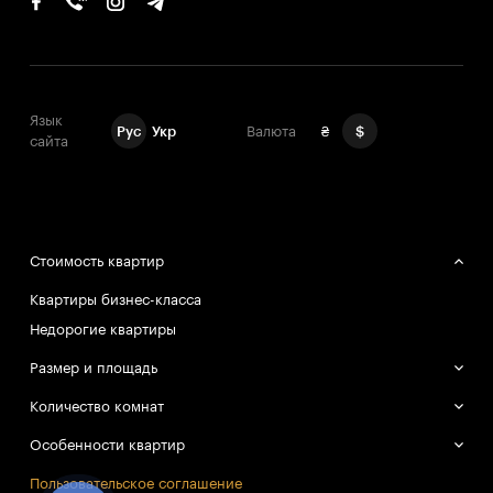
Язык
Рус
Укр
Валюта
₴
$
сайта
Стоимость квартир
Квартиры бизнес-класса
Недорогие квартиры
Размер и площадь
Большие квартиры
Количество комнат
Маленькие квартиры
Однокомнатные квартиры
Особенности квартир
Двухкомнатные квартиры
Смарт-квартиры
Пользовательское соглашение