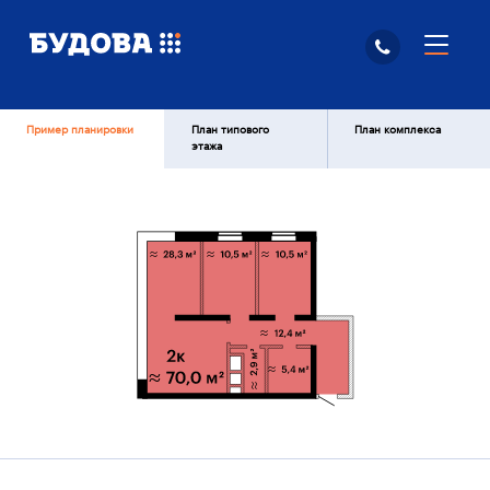
Пример планировки
План типового
План комплекса
этажа