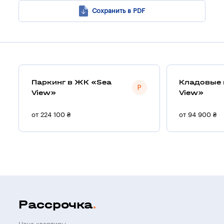
Сохранить в PDF
Паркинг в ЖК «Sea
Кладовые 
View»
View»
от 224 100 ₴
от 94 900 ₴
Рассрочка