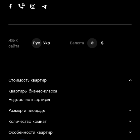
Язык
Рус
Укр
Валюта
₴
$
сайта
Стоимость квартир
Квартиры бизнес-класса
Недорогие квартиры
Размер и площадь
Большие квартиры
Количество комнат
Маленькие квартиры
Однокомнатные квартиры
Особенности квартир