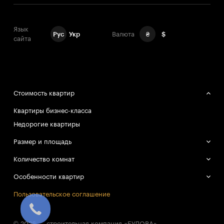
Язык
Рус
Укр
Валюта
₴
$
сайта
Стоимость квартир
Квартиры бизнес-класса
Недорогие квартиры
Размер и площадь
Большие квартиры
Количество комнат
Маленькие квартиры
Однокомнатные квартиры
Особенности квартир
Двухкомнатные квартиры
Смарт-квартиры
Пользовательское соглашение
Трёхкомнатные квартиры
© 2026 — строительная компания «БУДОВА»