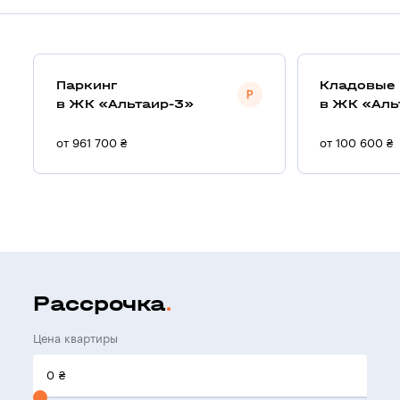
Паркинг
Кладовые
в ЖК «Альтаир-3»
в ЖК «Аль
от 961 700 ₴
от 100 600 ₴
Рассрочка
Цена квартиры
0
₴