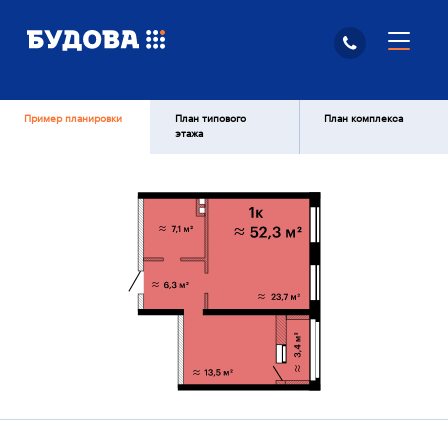
Пример планировки
План типового
План комплекса
этажа