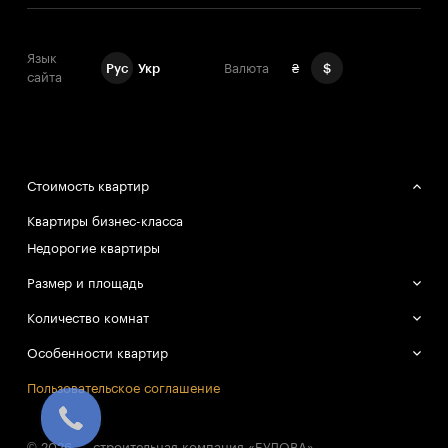
Язык
Рус
Укр
Валюта
₴
$
сайта
Стоимость квартир
Квартиры бизнес-класса
Недорогие квартиры
Размер и площадь
Большие квартиры
Количество комнат
Маленькие квартиры
Однокомнатные квартиры
Особенности квартир
Двухкомнатные квартиры
Смарт-квартиры
Пользовательское соглашение
Трёхкомнатные квартиры
© 2026 — строительная компания «БУДОВА»