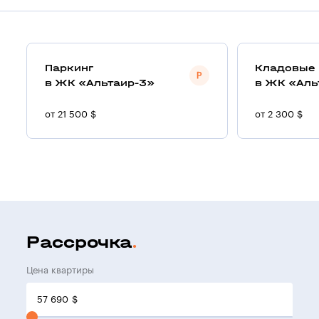
Паркинг
Кладовые
в ЖК «Альтаир-3»
в ЖК «Аль
от 21 500 $
от 2 300 $
Рассрочка
Цена квартиры
57 690
$