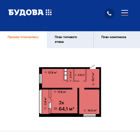
Пример планировки
План типового
План комплекса
этажа