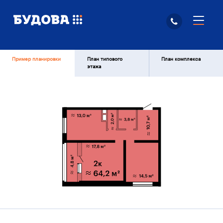
Пример планировки
План типового
План комплекса
этажа