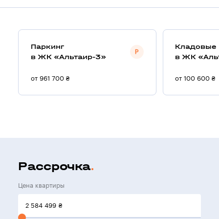
Паркинг
Кладовые
в ЖК «Альтаир-3»
в ЖК «Аль
от 961 700 ₴
от 100 600 ₴
Рассрочка
Цена квартиры
2 584 499
₴