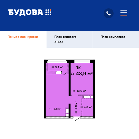
Пример планировки
План типового
План комплекса
этажа