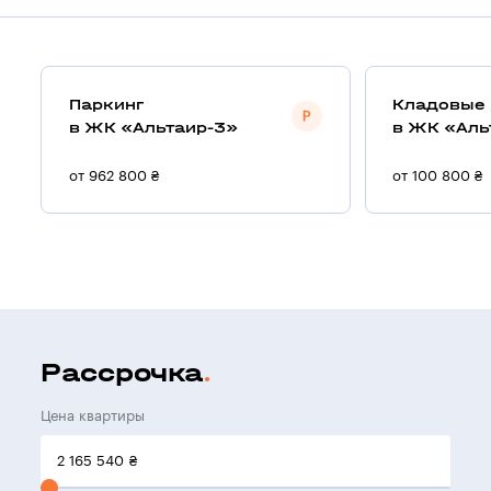
Паркинг
Кладовые
в ЖК «Альтаир-3»
в ЖК «Аль
от 962 800 ₴
от 100 800 ₴
Рассрочка
Цена квартиры
2 165 540
₴