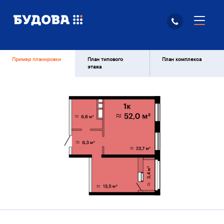
Пример планировки
План типового
План комплекса
этажа