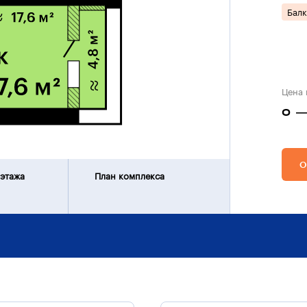
Бал
Цена 
0 —
О
 этажа
План комплекса