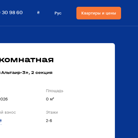
₴
 30 98 60
Рус
Квартиры и цены
Язык сайта
Валюта на сайте
Русский
₴ Гривны
Українська
$ Доллары
-комнатная
Альтаир-3», 2 секция
а
Площадь
2026
0 м²
й взнос
Этажи
₴
2-6