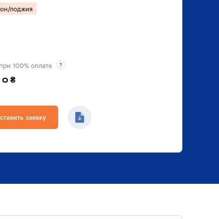
кон/лоджия
при 100% оплате
 0 ₴
ставить заявку