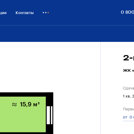
0 800
ции
Контакты
Как купить
Блог
Бизнесу
2
ЖК «
Сдач
1 кв. 
Первы
от 0 