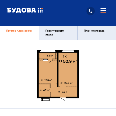
Пример планировки
План типового
План комплекса
этажа