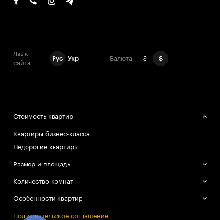
Язык
Рус
Укр
Валюта
₴
$
сайта
Стоимость квартир
Квартиры бизнес-класса
Недорогие квартиры
Размер и площадь
Большие квартиры
Количество комнат
Маленькие квартиры
Однокомнатные квартиры
Особенности квартир
Двухкомнатные квартиры
Смарт-квартиры
Пользовательское соглашение