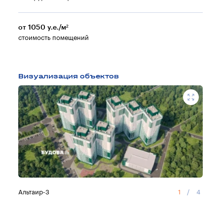
от 1050 у.е./м²
стоимость помещений
Визуализация объектов
Альтаир-3
1
/
4
Sea V