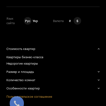
Язык
Рус
Укр
Валюта
₴
$
сайта
Стоимость квартир
Квартиры бизнес-класса
Недорогие квартиры
Размер и площадь
Большие квартиры
Количество комнат
Маленькие квартиры
Однокомнатные квартиры
Особенности квартир
Двухкомнатные квартиры
Смарт-квартиры
Пользовательское соглашение
Трёхкомнатные квартиры