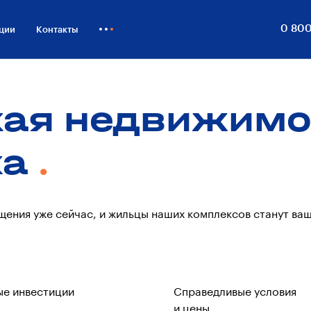
0 800
ции
Контакты
Как купить
Блог
ая недвижимо
Бизнесу
ка
ения уже сейчас, и жильцы наших комплексов станут в
ые инвестиции
Справедливые условия
и цены