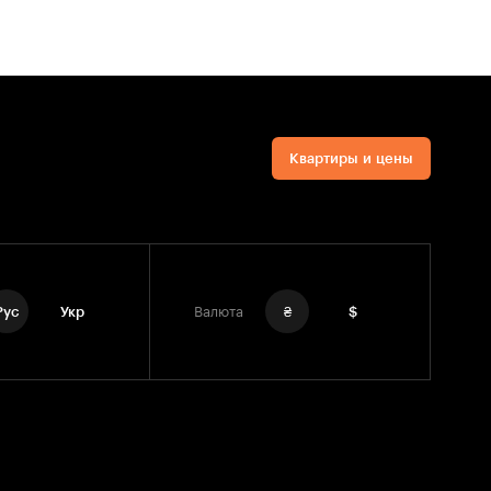
Квартиры и цены
Рус
Укр
Валюта
₴
$