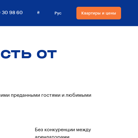
₴
 30 98 60
Рус
Квартиры и цены
Язык сайта
Валюта на сайте
Русский
₴ Гривны
сть от
Українська
$ Доллары
ашими преданными гостями и любимыми
Без конкуренции между
арендаторами