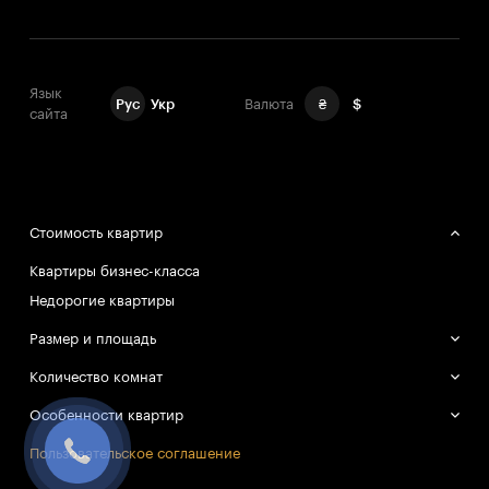
Язык
Рус
Укр
Валюта
₴
$
сайта
Стоимость квартир
Квартиры бизнес-класса
Недорогие квартиры
Размер и площадь
Большие квартиры
Количество комнат
Маленькие квартиры
Однокомнатные квартиры
Особенности квартир
Двухкомнатные квартиры
Смарт-квартиры
Пользовательское соглашение
Трёхкомнатные квартиры