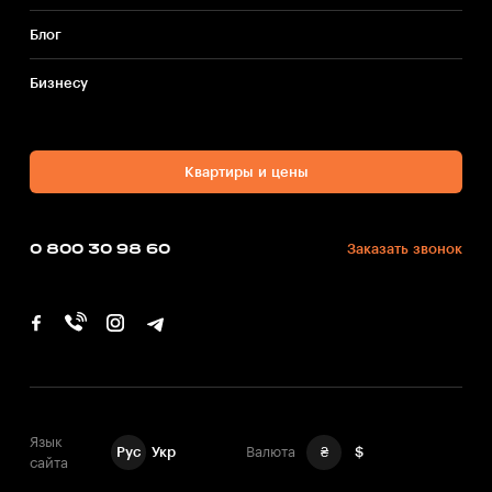
от цены и заканчивая особенностями района застройки.
Блог
Компания «Будова» дает несколько полезных советов для
покупки и продажи квартиры, которые обеспечивают
взаимную выгоду сделки для обеих сторон.
Бизнесу
Компоненты цены
Цена квартиры складывается из нескольких факторов,
Квартиры и цены
каждый из которых следует рассматривать в отдельности.
1. Район и месторасположение
0 800 30 98 60
Заказать звонок
При выборе квартиры основным аргументом для
покупателя обычно является расположение дома. Этот
параметр включает в себя не только район города, но и
общие характеристики места — благополучие и
окружение, развитость и удобство инфраструктуры,
близость к станциям метро и остановкам общественного
транспорта. Чаще всего 1 комнатную квартиру
рассматривают молодые семьи, которые только начали
совместную жизнь и готовятся обзавестись потомством. В
Язык
Рус
Укр
Валюта
₴
$
этом случае немаловажным фактором станет и наличие
сайта
детских садов и общеобразовательных школ, а также