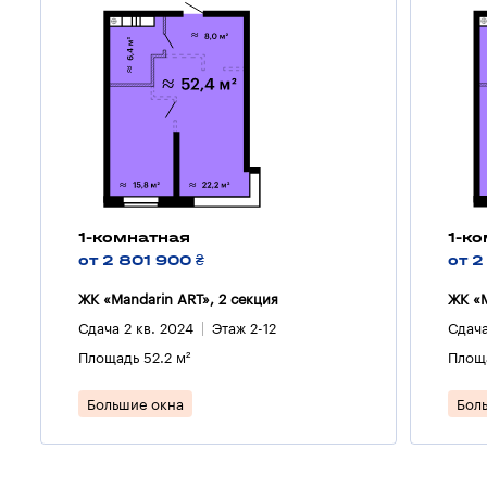
1-комнатная
1-к
от 2 801 900 ₴
от 2
ЖК «Mandarin ART», 2 секция
ЖК «M
Сдача 2 кв. 2024
Этаж 2-12
Сдача
Площадь 52.2 м²
Площа
Большие окна
Бол