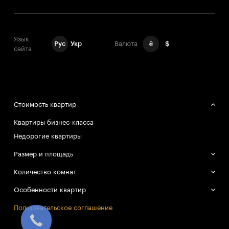
Язык
Рус
Укр
Валюта
₴
$
сайта
Стоимость квартир
Квартиры бизнес-класса
Недорогие квартиры
Размер и площадь
Большие квартиры
Количество комнат
Маленькие квартиры
Однокомнатные квартиры
Особенности квартир
Двухкомнатные квартиры
Смарт-квартиры
Пользовательское соглашение
Трёхкомнатные квартиры