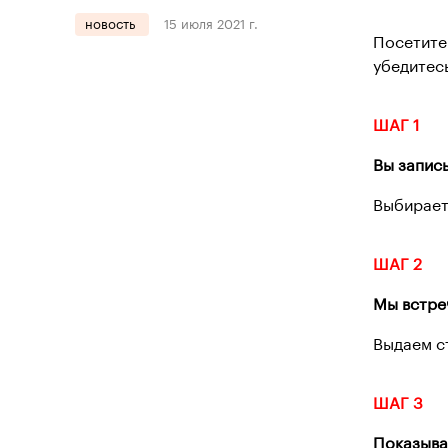
новость
15 июля 2021 г.
Посетите
убедитес
ШАГ 1
Вы запис
Выбирает
ШАГ 2
Мы встре
Выдаем с
ШАГ 3
Показыва