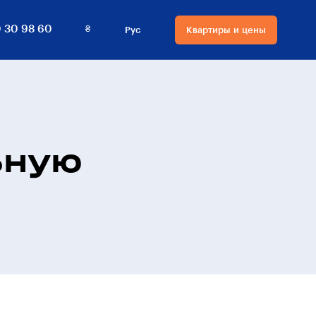
₴
 30 98 60
Рус
Квартиры и цены
Язык сайта
Валюта на сайте
Русский
₴ Гривны
Українська
$ Доллары
ьную