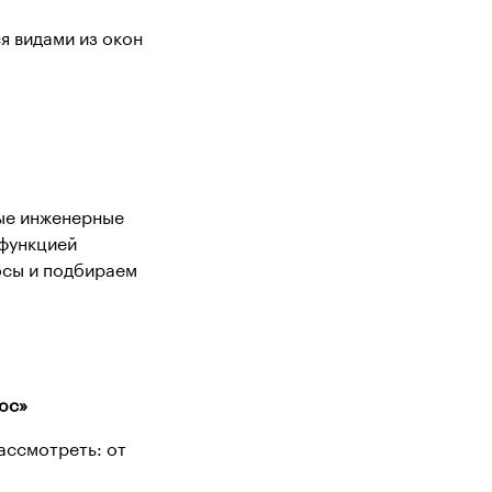
 видами из окон
ные инженерные
 функцией
осы и подбираем
люс»
ассмотреть: от