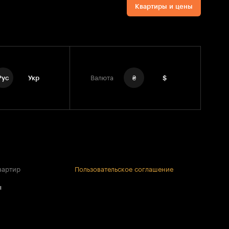
Квартиры и цены
Рус
Укр
Валюта
₴
$
вартир
Пользовательское соглашение
ы