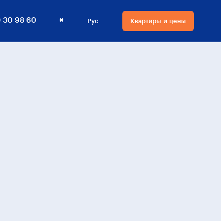
₴
 30 98 60
Рус
Квартиры и цены
Язык сайта
Валюта на сайте
Русский
₴ Гривны
Українська
$ Доллары