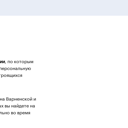
нии
, по которым
 персональную
строящихся
на Варненской и
х вы найдете на
льно во время