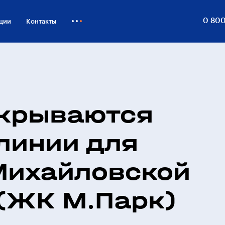
0 800
ции
Контакты
Как купить
Блог
Бизнесу
ткрываются
линии для
Михайловской
 (ЖК М.Парк)