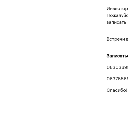
Инвестор
Пожалуйс
записать 
Встречи в
Записатьс
0630369
0637556
Спасибо!