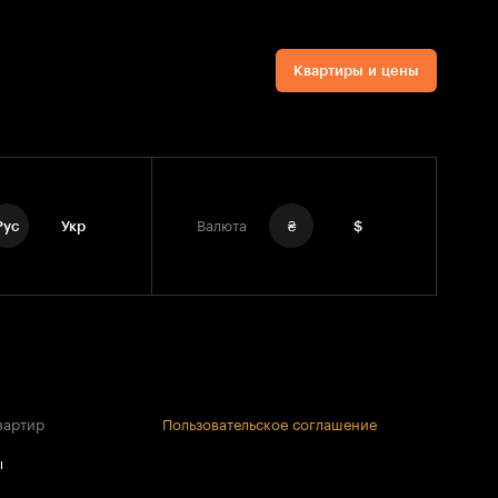
Квартиры и цены
Рус
Укр
Валюта
₴
$
вартир
Пользовательское соглашение
ы