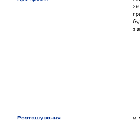
29
пр
бу
з 
Розташування
м.