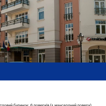
тловий будинок: 6 поверхів (+ мансардний поверх),