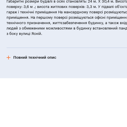
Габаритні розміри будівлі в осях становлять: 24 м. Х 30,4 м. Висо
поверху: 3,6 м .; висота житлових поверхів: 3,3 м. У підвалі об’єк
гараж і технічні приміщення На мансардному поверсі розміщуютьс
приміщення. На першому поверсі розміщуються офісні приміщення
технічного призначення, життєзабезпечення будинку, а також вхі
людей з обмеженими можливостями в будинку встановлений панду
з боку вулиці Ясній.
Повний технічний опис
У будівлі на першому поверсі є окремі входи:
— з боку внутрішнього дворика в вестибюль (запасний вихід) і те
— з боку вул. Затишна в офіси і головний вестибюль житлового к
— на розі вулиць Ясна і Затишна розташований вхід в громадські
На 2 6 поверхах розташовані житлові квартири, які мають центра
хол.
Примітка: