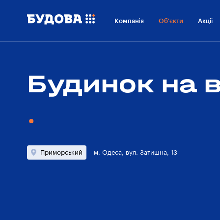
Про проект
Розташування
Компанія
Об'єкти
Акції
Технології
Про
забудовника
Будинок на в
Приморський
м. Одеса, вул. Затишна, 13