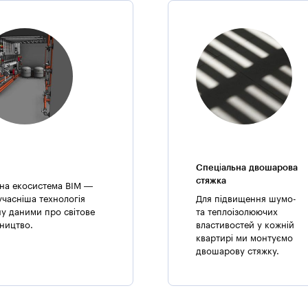
На мансардному поверсі розташовуються апартаменти з великими 
розташовані пам’ятки містобудування і архітектури місцевого зна
в Одесі!
Спеціальна двошарова
стяжка
на екосистема BIM —
учасніша технологія
Для підвищення шумо-
ну даними про світове
та теплоізолюючих
вництво.
властивостей у кожній
квартирі ми монтуємо
двошарову стяжку.