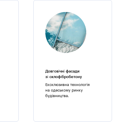
терасами. В районі розміщення об’єкта
чення. Також у вас є можливість купити новобудову
Довговічні фасади
зі склофібробетону
Ексклюзивна технологія
на одеському ринку
будівництва.