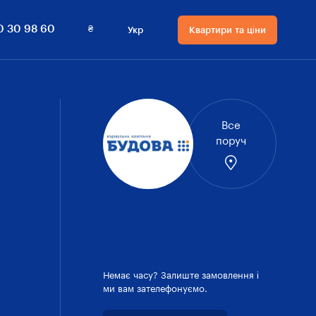
0 800 30 98 60
Квартири та ціни
₴
0 30 98 60
Укр
Квартири та ціни
Мова сайту
Валюта
на сайті
Русский
₴ Гривнi
Українська
$ Долари
Все
поруч
Немає часу? Залиште замовлення і
ми вам зателефонуємо.