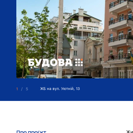
ЖБ на вул. Уютнiй, 13
1
/
5
Про проєкт
Жи