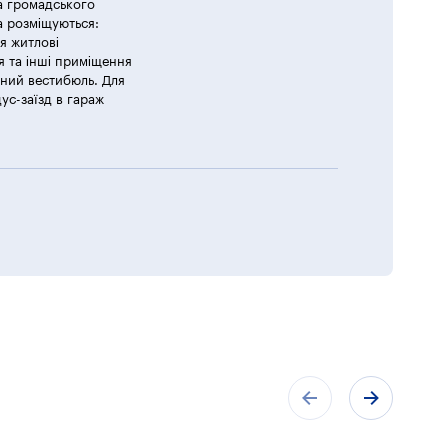
та громадського
та розміщуються:
я житлові
 та інші приміщення
дний вестибюль. Для
с-заїзд в гараж
хнічні приміщення життєзабезпечення будинку;
омплексу;
 приміщення.
льний поверховий вестибюль, а так само ліфтовий