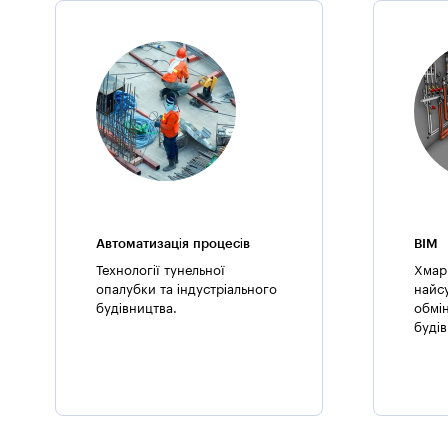
Автоматизація процесів
BIM
Технології тунельної
Хмар
опалубки та індустріального
найс
будівництва.
обмі
буді