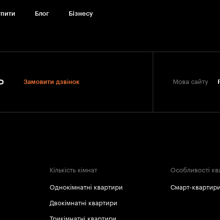
упити
Блог
Бiзнесу
0
Замовити дзвінок
Мова сайту
Кількість кімнат
Особливості кв
Однокімнатні квартири
Смарт-квартир
Двокімнатні квартири
Трикімнатні квартири