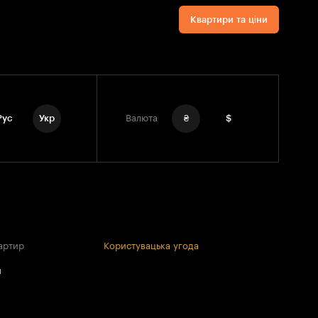
Квартири та ціни
Рус
Укр
Валюта
₴
$
артир
Користувацька угода
и