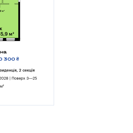
тна
0 300 ₴
иденція, 2 секцiя
 2028 | Поверх 3—25
м²