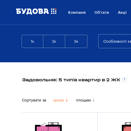
Компанія
Об'єкти
Акції
1к
2к
3к
Особливості к
Задовольняє 5 типів квартир в 2 ЖК
Сортувати за
ціною
площею