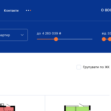
0 80
Контакти
Як купити
Блог
до
4 263 039
₴
від
3
вартир
Бiзнесу
Групувати по ЖК