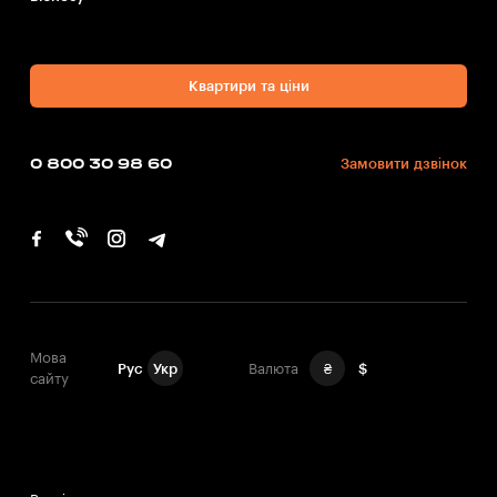
Квартири та ціни
0 800 30 98 60
Замовити дзвінок
Мова
Рус
Укр
Валюта
₴
$
сайту