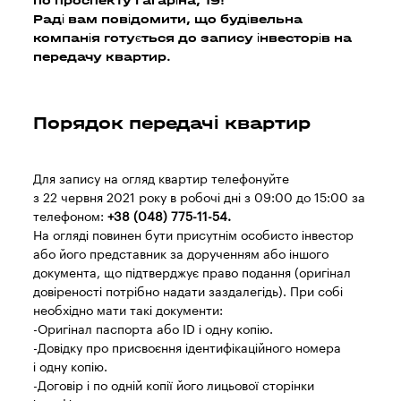
по проспекту Гагаріна, 19!
Раді вам повідомити, що будівельна
компанія готується до запису інвесторів на
передачу квартир.
Порядок передачі квартир
Для запису на огляд квартир телефонуйте
з 22 червня 2021 року в робочі дні з 09:00 до 15:00 за
телефоном:
+38 (048) 775-11-54.
На огляді повинен бути присутнім особисто інвестор
або його представник за дорученням або іншого
документа, що підтверджує право подання (оригінал
довіреності потрібно надати заздалегідь). При собі
необхідно мати такі документи:
-Оригінал паспорта або ID і одну копію.
-Довідку про присвоєння ідентифікаційного номера
і одну копію.
-Договір і по одній копії його лицьової сторінки