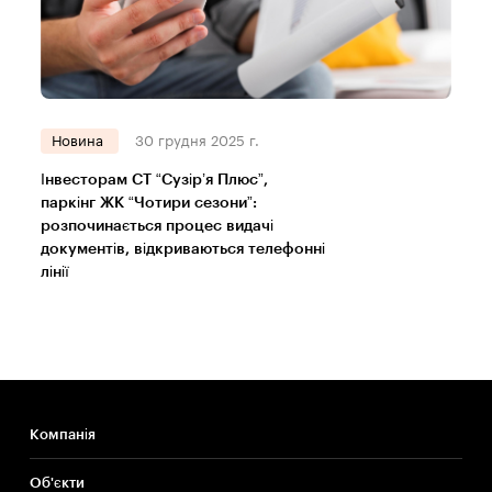
Новина
30 грудня 2025 г.
Інвесторам СТ “Сузір’я Плюс”,
паркінг ЖК “Чотири сезони”:
розпочинається процес видачі
документів, відкриваються телефонні
лінії
Компанія
Об'єкти