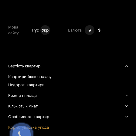
Мова
Рус
Укр
Валюта
₴
$
сайту
Вартість квартир
Квартири бізнес-класу
Недорогі квартири
Розмір і площа
Великі квартири
Кількість кімнат
Маленькі квартири
Однокімнатні квартири
Особливості квартир
Двокімнатні квартири
Смарт-квартири
Користувацька угода
Трикімнатні квартири