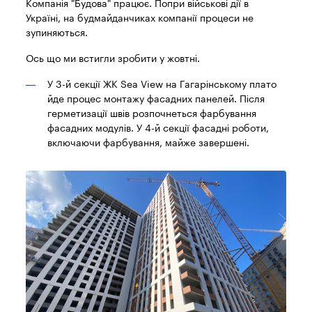
Компанія "Будова" працює. Попри військові дії в
Україні, на будмайданчиках компанії процеси не
зупиняються.
Ось що ми встигли зробити у жовтні.
У 3-й секції ЖК Sea View на Гагарінському плато
йде процес монтажу фасадних панелей. Після
герметизації швів розпочнеться фарбування
фасадних модулів. У 4-й секції фасадні роботи,
включаючи фарбування, майже завершені.