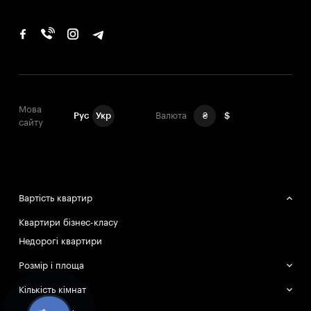
Мова
Рус
Укр
Валюта
₴
$
сайту
Вартість квартир
Квартири бізнес-класу
Недорогі квартири
Розмір і площа
Великі квартири
Кількість кімнат
Маленькі квартири