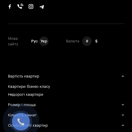
Мова
Рус
Укр
Валюта
₴
$
сайту
Вартість квартир
Квартири бізнес-класу
Недорогі квартири
Розмір і площа
Великі квартири
Кількість кімнат
Маленькі квартири
Однокімнатні квартири
Особливості квартир