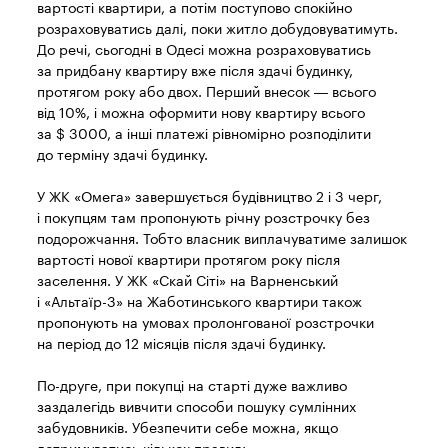
вартості квартири, а потім поступово спокійно
розраховуватись далі, поки житло добудовуватимуть.
До речі, сьогодні в Одесі можна розраховуватись
за придбану квартиру вже після здачі будинку,
протягом року або двох. Перший внесок — всього
від 10%, і можна оформити нову квартиру всього
за $ 3000, а інші платежі рівномірно розподілити
до терміну здачі будинку.
У ЖК «Омега» завершується будівництво 2 і 3 черг,
і покупцям там пропонують річну розстрочку без
подорожчання. Тобто власник виплачуватиме залишок
вартості нової квартири протягом року після
заселення. У ЖК «Скай Сіті» на Варненський
і «Альтаїр-3» на Жаботинського квартири також
пропонують на умовах пролонгованої розстрочки
на період до 12 місяців після здачі будинку.
По-друге, при покупці на старті дуже важливо
заздалегідь вивчити способи пошуку сумлінних
забудовників. Убезпечити себе можна, якщо