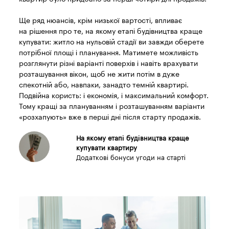
Ще ряд нюансів, крім низької вартості, впливає
на рішення про те, на якому етапі будівництва краще
купувати: житло на нульовій стадії ви завжди оберете
потрібної площі і планування. Матимете можливість
розглянути різні варіанті поверхів і навіть врахувати
розташування вікон, щоб не жити потім в дуже
спекотній або, навпаки, занадто темній квартирі.
Подвійна користь: і економія, і максимальний комфорт.
Тому кращі за плануванням і розташуванням варіанти
«розхапують» вже в перші дні після старту продажів.
На якому етапі будівництва краще
купувати квартиру
Додаткові бонуси угоди на старті