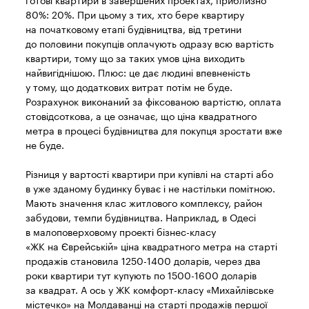
готові квартири в завершених проектах, приблизно
80%: 20%. При цьому з тих, хто бере квартиру
на початковому етапі будівництва, від третини
до половини покупців оплачують одразу всю вартість
квартири, тому що за таких умов ціна виходить
найвигіднішою. Плюс: це дає людині впевненість
у тому, що додаткових витрат потім не буде.
Розрахунок виконаний за фіксованою вартістю, оплата
стовідсоткова, а це означає, що ціна квадратного
метра в процесі будівництва для покупця зростати вже
не буде.
Різниця у вартості квартири при купівлі на старті або
в уже зданому будинку буває і не настільки помітною.
Мають значення клас житлового комплексу, район
забудови, темпи будівництва. Наприклад, в Одесі
в малоповерховому проекті бізнес-класу
«ЖК на Єврейській» ціна квадратного метра на старті
продажів становила 1250-1400 доларів, через два
роки квартири тут купують по 1500-1600 доларів
за квадрат. А ось у ЖК комфорт-класу «Михайлівське
містечко» на Молдаванці на старті продажів першої