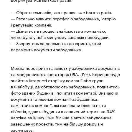
дотримуватись кількох правил:
— Обрати компанію, яка працює вже багато років.
— Ретельно вивчити портфоліо забудовника, історію
і репутацію компанії.
— Дізнатись в процесі знайомства з компанією,
чи не було у неї в минулому випадків недобудови.
— Звернутись за допомогою до юриста, який
перевірить документи забудовника.
Можна перевірити наявність у забудовника документів
на майданчиках-агрегаторах (РІА, ЛУН). Корисно буде
знайти в інтернеті сторінку компанії або групи
в Фейсбуці, де обговорюють забудовників, подивитись
фото зданих будинків і почитати коментарі. Вивчаючи
документи та ліцензії компанії-забудовника,
пам’ятайте: компанії, які вже здали більше п’яти
об’єктів, здають будинки в означений термін на 34%
частіше за інших. Чим більше в активі забудовника
завершених проектів, тим на більшу довіру він
заслуговує.