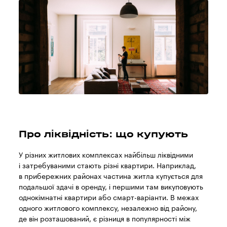
Про ліквідність: що купують
У різних житлових комплексах найбільш ліквідними
і затребуваними стають різні квартири. Наприклад,
в прибережних районах частина житла купується для
подальшої здачі в оренду, і першими там викуповують
однокімнатні квартири або смарт-варіанти. В межах
одного житлового комплексу, незалежно від району,
де він розташований, є різниця в популярності між