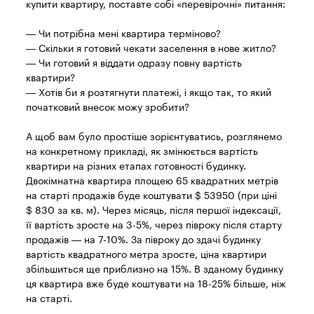
купити квартиру, поставте собі «перевірочні» питання:
— Чи потрібна мені квартира терміново?
— Скільки я готовий чекати заселення в нове житло?
— Чи готовий я віддати одразу повну вартість
квартири?
— Хотів би я розтягнути платежі, і якщо так, то який
початковий внесок можу зробити?
А щоб вам було простіше зорієнтуватись, розглянемо
на конкретному прикладі, як змінюється вартість
квартири на різних етапах готовності будинку.
Двокімнатна квартира площею 65 квадратних метрів
на старті продажів буде коштувати $ 53950 (при ціні
$ 830 за кв. м). Через місяць, після першої індексації,
її вартість зросте на 3-5%, через півроку після старту
продажів — на 7-10%. За півроку до здачі будинку
вартість квадратного метра зросте, ціна квартири
збільшиться ще приблизно на 15%. В зданому будинку
ця квартира вже буде коштувати на 18-25% більше, ніж
на старті.