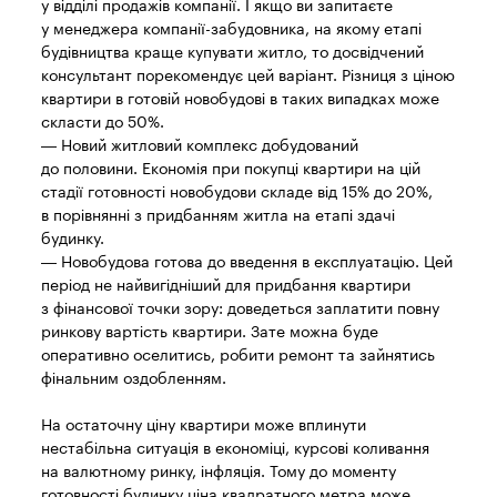
у відділі продажів компанії. І якщо ви запитаєте
у менеджера компанії-забудовника, на якому етапі
будівництва краще купувати житло, то досвідчений
консультант порекомендує цей варіант. Різниця з ціною
квартири в готовій новобудові в таких випадках може
скласти до 50%.
— Новий житловий комплекс добудований
до половини. Економія при покупці квартири на цій
стадії готовності новобудови складе від 15% до 20%,
в порівнянні з придбанням житла на етапі здачі
будинку.
— Новобудова готова до введення в експлуатацію. Цей
період не найвигідніший для придбання квартири
з фінансової точки зору: доведеться заплатити повну
ринкову вартість квартири. Зате можна буде
оперативно оселитись, робити ремонт та зайнятись
фінальним оздобленням.
На остаточну ціну квартири може вплинути
нестабільна ситуація в економіці, курсові коливання
на валютному ринку, інфляція. Тому до моменту
готовності будинку ціна квадратного метра може