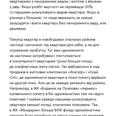
квартирами з панорамним видом і житлом з вікнами
у двір. Якщо розбіг вартості не перевищує 20%,
то першими розкуповують видові квартири. Якщо ж
різниця є більшою, то люди вважають за краще
заощадити і взяти квартиру без панорамного виду, але
дешевше.
Покупці квартир в новобудовах спальних районів
частіше «заточені» під квартири для себе, а не для
отримання прибутку. Тут вже однокімнатні
не настільки затребувані і поступаються
в популярності квартирам трохи більшої площі,
де комфортніше жити сім’єю. Так відбувалося в ході
продажів в житлових комплексах «Альтаїр» і «Скай
Сіті», де однокімнатні квартири в плані попиту відійшли
на другий план. Але це не завжди залежить від району.
Наприклад, в ЖК «Будинок на Осипова» «перекіс»
купівельного попиту в бік однокімнатних теж не надто
помітний. І майже завжди першими розкуповують
квартири меншої площі, класичних планувань. Так,
в ЖК «Мандарин» більше 80% фонду однокімнатних
квартир було придбано за перші чотири дні продажів.