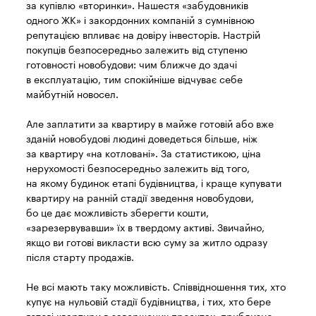
за купівлю «вторинки». Нашестя «забудовників
одного ЖК» і закордонних компаній з сумнівною
репутацією впливає на довіру інвесторів. Настрій
покупців безпосередньо залежить від ступеню
готовності новобудови: чим ближче до здачі
в експлуатацію, тим спокійніше відчуває себе
майбутній новосел.
Але заплатити за квартиру в майже готовій або вже
зданій новобудові людині доведеться більше, ніж
за квартиру «на котловані». За статистикою, ціна
нерухомості безпосередньо залежить від того,
на якому будинок етапі будівництва, і краще купувати
квартиру на ранній стадії зведення новобудови,
бо це дає можливість зберегти кошти,
«зарезервувавши» їх в твердому активі. Звичайно,
якщо ви готові викласти всю суму за житло одразу
після старту продажів.
Не всі мають таку можливість. Співвідношення тих, хто
купує на нульовій стадії будівництва, і тих, хто бере