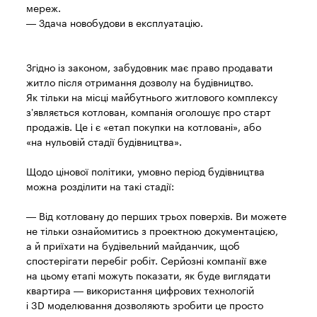
мереж.
— Здача новобудови в експлуатацію.
Згідно із законом, забудовник має право продавати
житло після отримання дозволу на будівництво.
Як тільки на місці майбутнього житлового комплексу
з’являється котлован, компанія оголошує про старт
продажів. Це і є «етап покупки на котловані», або
«на нульовій стадії будівництва».
Щодо цінової політики, умовно період будівництва
можна розділити на такі стадії:
— Від котловану до перших трьох поверхів. Ви можете
не тільки ознайомитись з проектною документацією,
а й приїхати на будівельний майданчик, щоб
спостерігати перебіг робіт. Серйозні компанії вже
на цьому етапі можуть показати, як буде виглядати
квартира — використання цифрових технологій
і 3D моделювання дозволяють зробити це просто