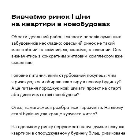
Вивчаємо ринок і ціни
на квартири в новобудовах
Обрати ідеальний район і скласти перелік сумлінних
забудовників нескладно: одеський ринок не такий
масштабний і стихійний, як, скажімо, столичний. Ось
визначитись з конкретним житловим комплексом вже
складніше.
Головне питання, яким стурбований покупець: чим
я ризикую, коли обираю квартиру в новому будинку?
А це питання породжує нові: шукати проект на старті
або дивитись готові новобудови?
Отже, намагаємося розібратись і зрозуміти: На якому
етапі будівництва краще купувати житло?
На одеському ринку нерухомості панує думка: покупка
квартири в споруджуваному будинку більш ризикована