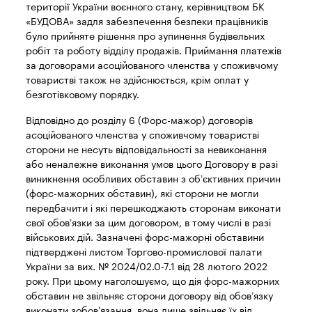
території України воєнного стану, керівництвом БК
«БУДОВА» задля забезпечення безпеки працівників
було прийняте рішення про зупинення будівельних
робіт та роботу відділу продажів. Приймання платежів
за договорами асоційованого членства у споживчому
товаристві також не здійснюється, крім оплат у
безготівковому порядку.
Відповідно до розділу 6 (Форс-мажор) договорів
асоційованого членства у споживчому товаристві
сторони не несуть відповідальності за невиконання
або неналежне виконання умов цього Договору в разі
виникнення особливих обставин з об’єктивних причин
(форс-мажорних обставин), які сторони не могли
передбачити і які перешкоджають сторонам виконати
свої обов’язки за цим договором, в тому числі в разі
військових дій. Зазначені форс-мажорні обставини
підтверджені листом Торгово-промислової палати
України за вих. № 2024/02.0-7.1 від 28 лютого 2022
року. При цьому наголошуємо, що дія форс-мажорних
обставин не звільняє сторони договору від обов’язку
виконати зобов’язання, вона лише звільняє їх від