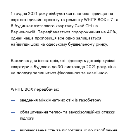
1 грудня 2021 року відбудеться планове підвищення
вартості дизайн-проєкту та ремонту WHITE BOX в 7 та
8 будинках житлового кварталу Скай Сіті на
Варненській. Передбачається подорожчання на 40%,
однак наша пропозиція все одно залишається
найвигіднішою на одеському будівельному ринку.
Важливо: для інвесторів, які підпишуть договір купівлі
квартири з Будовою до 30 листопада 2021 року, ціна
на послугу залишиться фіксованою та незмінною
WHITE BOX передбачає:
зведення міжкімнатних стін із газобетону
облаштування тепло- та звукоізоляційної стяжки
підлоги
вирівнювання стін та підготовка їх до оздоблення