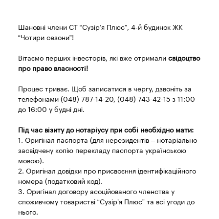
Шановні члени СТ “Сузір’я Плюс”, 4-й будинок ЖК
“Чотири сезони”!
Вітаємо перших інвесторів, які вже отримали
свідоцтво
про право власності!
Процес триває. Щоб записатися в чергу, дзвоніть за
телефонами (048) 787-14-20, (048) 743-42-15 з 11:00
до 16:00 у будні дні.
Під час візиту до нотаріусу при собі необхідно мати:
1. Оригінал паспорта (для нерезидентів – нотаріально
засвідчену копію перекладу паспорта українською
мовою).
2. Оригінал довідки про присвоєння ідентифікаційного
номера (податковий код).
3. Оригінал договору асоційованого членства у
споживчому товаристві “Сузір’я Плюс” та всі угоди до
нього.